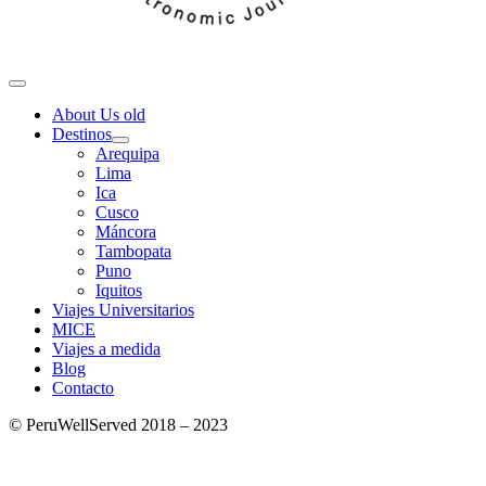
About Us old
Destinos
Arequipa
Lima
Ica
Cusco
Máncora
Tambopata
Puno
Iquitos
Viajes Universitarios
MICE
Viajes a medida
Blog
Contacto
© PeruWellServed 2018 – 2023