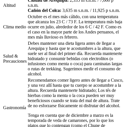
Ciudad de Arequipa:
2,335 m s.n.m. / 7,660 p
Altitud
s.n.m.
Cañón del Colca:
3,635 m s.n.m. / 11,925 p s.n.m.
Octubre es el mes más cálido, con una temperatura
que alcanza los 23 C / 73 F. La temperatura más baja
Clima medio
ocurre en julio, alrededor de los 6 C / 42 F. Como es
el caso en la mayor parte de los Andes peruanos, el
mes más lluvioso es febrero.
Debes mantener una dieta ligera antes de llegar a
Arequipa y hasta que te acostumbres a la altura, que
suele ser al final del primer día. Recuerda mantenerte
Salud &
hidratado y consumir bebidas con electrolitos (o
Precauciones
infusiones como menta o coca) para caminatas largas
o rutas de trekking. Sugerimos medir el consumo de
alcohol.
Recomendamos comer ligero antes de llegar a Cusco,
y una vez allí hasta que tu cuerpo se acostumbre a la
altura. Recuerda mantenerte hidratado; Los tés de
hierbas como la menta o la coca pueden ser muy
beneficiosos cuando se trata del mal de altura. Trate
de no esforzarse físicamente ni disfrutar del alcohol.
Gastronomía
Tenga en cuenta que de diciembre a marzo es la
temporada de veda de camarones, por lo que los
platos que lo contengan (como el Chupe de